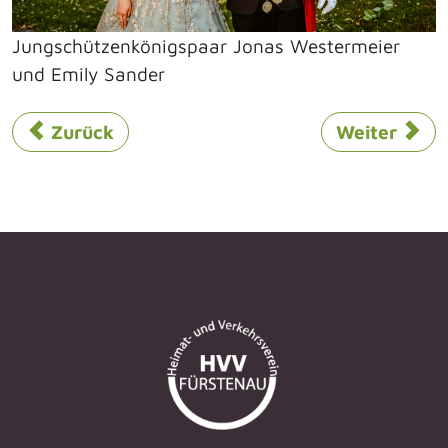
Jungschützenkönigspaar Jonas Westermeier
und Emily Sander
Vorheriger Beitrag: Fürstenau radelt wieder m
Nächster Bei
Zurück
Weiter